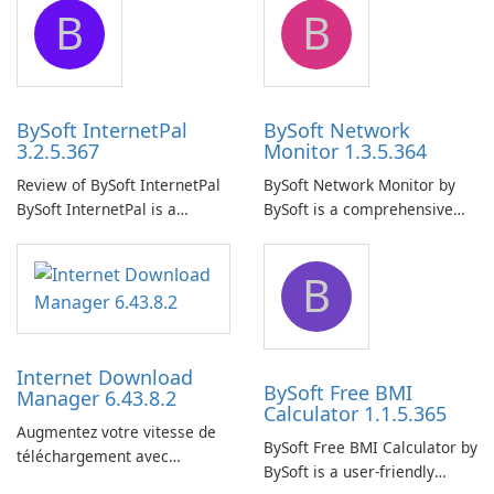
B
B
ensure the continuous and
to easily browse and manage
uninterrupted operation of
shared folders on their
your computer system.
network.
BySoft InternetPal
BySoft Network
3.2.5.367
Monitor 1.3.5.364
Review of BySoft InternetPal
BySoft Network Monitor by
BySoft InternetPal is a
BySoft is a comprehensive
comprehensive software
network monitoring software
application designed to
designed to help businesses
B
monitor your internet
effectively manage their
connection and provide real-
network infrastructure.
time insights into its
performance.
Internet Download
BySoft Free BMI
Manager 6.43.8.2
Calculator 1.1.5.365
Augmentez votre vitesse de
BySoft Free BMI Calculator by
téléchargement avec
BySoft is a user-friendly
Internet Download Manager !