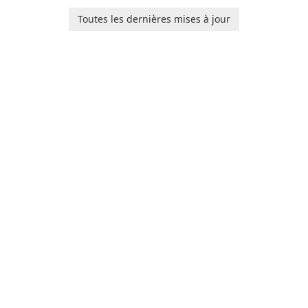
software application
designed to help you
Toutes les dernières mises à jour
calculate your Body Mass
Index quickly and accurately.