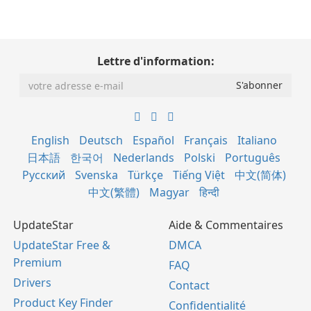
Lettre d'information:
English
Deutsch
Español
Français
Italiano
日本語
한국어
Nederlands
Polski
Português
Русский
Svenska
Türkçe
Tiếng Việt
中文(简体)
中文(繁體)
Magyar
हिन्दी
UpdateStar
Aide & Commentaires
UpdateStar Free &
DMCA
Premium
FAQ
Drivers
Contact
Product Key Finder
Confidentialité