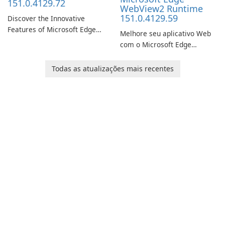
151.0.4129.72
WebView2 Runtime
151.0.4129.59
Discover the Innovative
Features of Microsoft Edge
Melhore seu aplicativo Web
Beta: The Future of Web
com o Microsoft Edge
Browsing Microsoft Edge
WebView2 Runtime!
Beta, developed by Microsoft
Todas as atualizações mais recentes
Corporation, is shaping the
landscape of modern web
browsers with its cutting-
edge features and seamless
user …