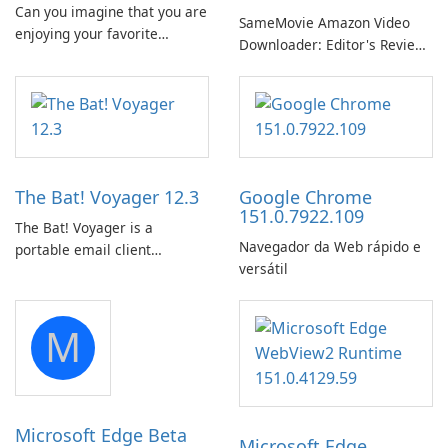
Can you imagine that you are
SameMovie Amazon Video
enjoying your favorite
Downloader: Editor's Review
Amazon movies or TV shows
SameMovie Amazon Video
lying on the beach, camping
Downloader is a desktop
in the woods or even during
utility for saving Amazon
your long commute to work
Prime Video titles and other
by subway?
Amazon web-player content
to local drives in MP4 or MKV.
The Bat! Voyager 12.3
Google Chrome
151.0.7922.109
The Bat! Voyager is a
Navegador da Web rápido e
portable email client
versátil
software which you can
launch from any USB or
portable media on any
M
computer running Microsoft
Windows.
Microsoft Edge Beta
Microsoft Edge