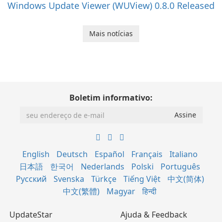
Windows Update Viewer (WUView) 0.8.0 Released
Mais notícias
Boletim informativo:
English
Deutsch
Español
Français
Italiano
日本語
한국어
Nederlands
Polski
Português
Русский
Svenska
Türkçe
Tiếng Việt
中文(简体)
中文(繁體)
Magyar
हिन्दी
UpdateStar
Ajuda & Feedback